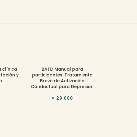
AGOTADO
 clínica
BATD Manual para
Tratamien
tación y
participantes. Tratamiento
Activación C
o
Breve de Activación
Depresión. Pr
Conductual para Depresión
clí
$
29.000
$
29