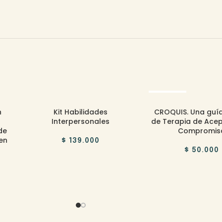
AGOTADO
n
Kit Habilidades
CROQUIS. Una guía
Interpersonales
de Terapia de Acep
de
Compromis
en
$
139.000
$
50.000