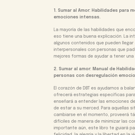
1. Sumar al Amor: Habilidades para m
emociones intensas.
La mayoría de las habilidades que enc
eso tiene una buena explicación. La in
algunos contenidos que pueden llegar a
interpersonales con personas que pad
mejores formas de ayudar a tener una v
2. Sumar al amor: Manual de Habilida
personas con desregulación emocio
El corazón de DBT es ayudarnos a balan
ofrecerá estrategias específicas para 
enseñará a entender las emociones de
de estar a su merced. Para aquellas 
cambiarse en el momento, proveerá t
difíciles de manera de minimizar las c
importante aún, este libro te guiará p
felicidad, la alegría y la libertad en la v