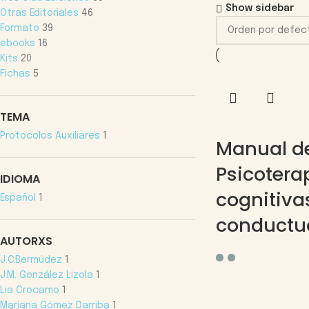
Show sidebar
Otras Editoriales
46
Formato
39
ebooks
16
Kits
20
Fichas
5
TEMA
Protocolos Auxiliares
1
Manual d
Psicotera
IDIOMA
cognitiva
Español
1
conductu
AUTORXS
J.C.Bermúdez
1
J.M. González Lizola
1
Lia Crocamo
1
Mariana Gómez Darriba
1