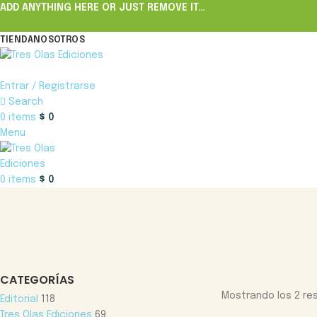
ADD ANYTHING HERE OR JUST REMOVE IT…
TIENDA
NOSOTROS
Entrar / Registrarse
Search
0
items
$
0
Menu
0
items
$
0
CATEGORÍAS
Mostrando los 2 re
Editorial
118
Tres Olas Ediciones
69